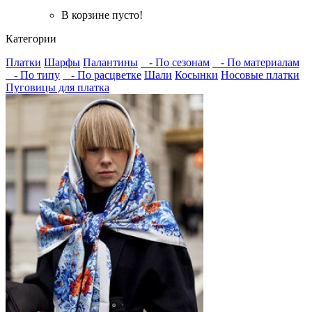
В корзине пусто!
Категории
Платки
Шарфы
Палантины
- По сезонам
- По материалам
- По типу
- По расцветке
Шали
Косынки
Носовые платки
Пуговицы для платка