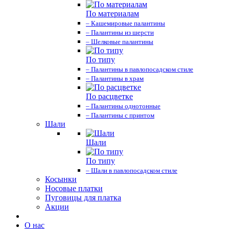
По материалам
– Кашемировые палантины
– Палантины из шерсти
– Шелковые палантины
По типу
– Палантины в павлопосадском стиле
– Палантины в храм
По расцветке
– Палантины однотонные
– Палантины с принтом
Шали
Шали
По типу
– Шали в павлопосадском стиле
Косынки
Носовые платки
Пуговицы для платка
Акции
О нас